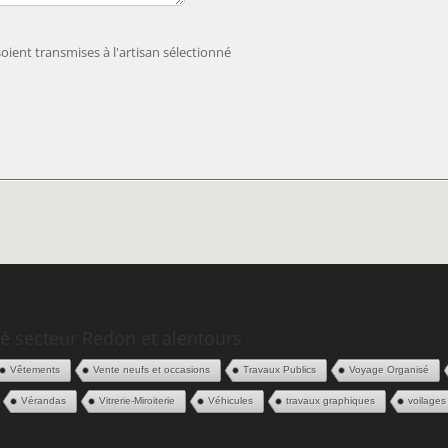
ient transmises à l'artisan sélectionné
é secteur Redon et alentours
Vêtements
Vente neufs et occasions
Travaux Publics
Voyage Organisé
Vérandas
Vitrerie-Miroiterie
Véhicules
travaux graphiques
voilages