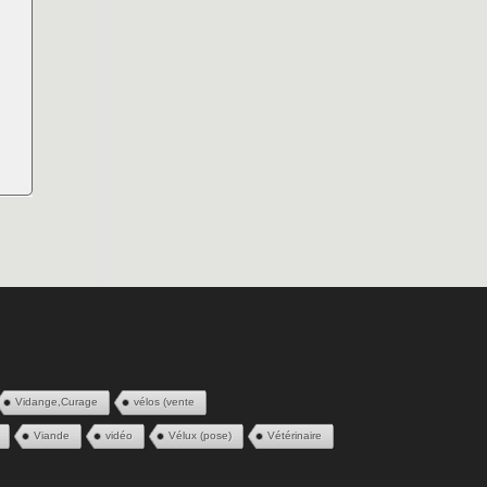
Vidange,Curage
vélos (vente
Viande
vidéo
Vélux (pose)
Vétérinaire