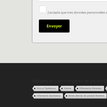
J'accepte que mes données personnelles so
Artisans et Commerçants de proximit
Vins et Spiritueux
Vitrerie
Vêtements Hommes
Vêtements Sportwear
Vente directe de produit fermiers