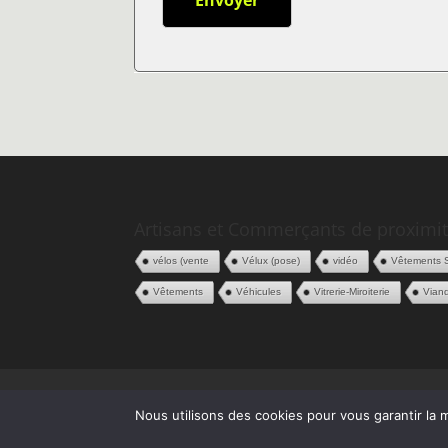
Artisans et Commerçants de proximit
vélos (vente
Vélux (pose)
vidéo
Vêtements 
Vêtements
Véhicules
Vitrerie-Miroiterie
Vian
Politique de confidentialité
CGV
Espace
Nous utilisons des cookies pour vous garantir la m