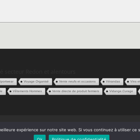
é secteur Redon et alentours
Sportwear
Voyage Organisé
Vente neufs et occasions
Vérandas
Vins e
de
Vêtements Hommes
Vente directe de produit fermiers
Vidange,Curage
 Pros
Contact
eilleure expérience sur notre site web. Si vous continuez à utiliser ce
Ok
Politique de confidentialité