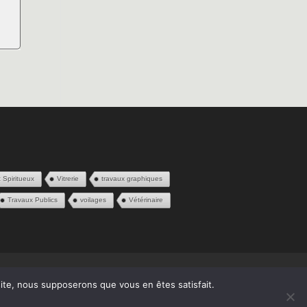
t Spiritueux
Vitrerie
travaux graphiques
Travaux Publics
voilages
Vétérinaire
 site, nous supposerons que vous en êtes satisfait.