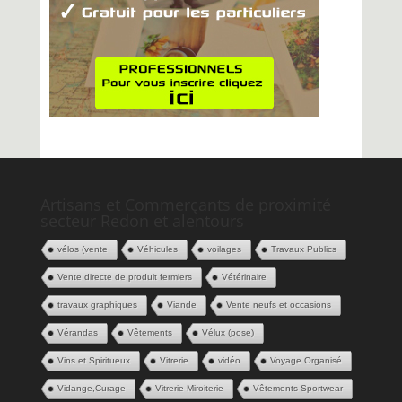
Artisans et Commerçants de proximité
secteur Redon et alentours
vélos (vente
Véhicules
voilages
Travaux Publics
Vente directe de produit fermiers
Vétérinaire
travaux graphiques
Viande
Vente neufs et occasions
Vérandas
Vêtements
Vélux (pose)
Vins et Spiritueux
Vitrerie
vidéo
Voyage Organisé
Vidange,Curage
Vitrerie-Miroiterie
Vêtements Sportwear