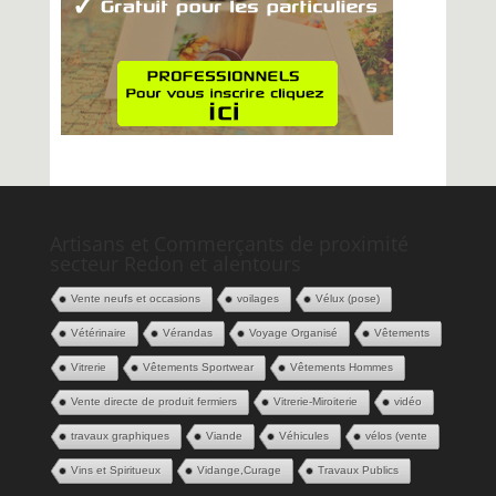
Artisans et Commerçants de proximité
secteur Redon et alentours
Vente neufs et occasions
voilages
Vélux (pose)
Vétérinaire
Vérandas
Voyage Organisé
Vêtements
Vitrerie
Vêtements Sportwear
Vêtements Hommes
Vente directe de produit fermiers
Vitrerie-Miroiterie
vidéo
travaux graphiques
Viande
Véhicules
vélos (vente
Vins et Spiritueux
Vidange,Curage
Travaux Publics