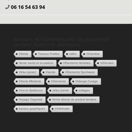
06 16 54 63 94
Artisans et Commerçants de proximité
secteur Redon et alentours
Vitrerie
Travaux Publics
vidéo
Vérandas
Vente neufs et occasions
Vêtements Hommes
Véhicules
Vélux (pose)
Viande
Vêtements Sportwear
Vitrerie-Miroiterie
Vêtements
Vidange,Curage
Vins et Spiritueux
vélos (vente
voilages
Voyage Organisé
Vente directe de produit fermiers
travaux graphiques
Vétérinaire