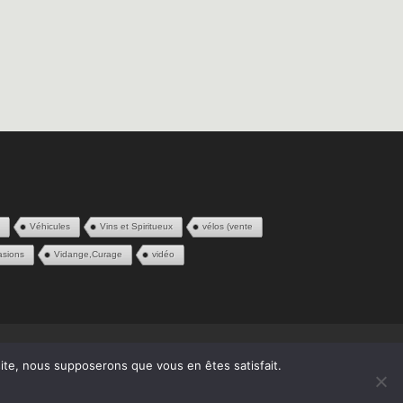
e
Véhicules
Vins et Spiritueux
vélos (vente
asions
Vidange,Curage
vidéo
 site, nous supposerons que vous en êtes satisfait.