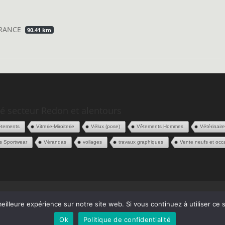
 FRANCE
90.41 km
é secteur Redon et alentours
êtements
Vitrerie-Miroiterie
Vélux (pose)
Vêtements Hommes
Vétérinair
s Sportwear
Vérandas
voilages
travaux graphiques
Vente neufs et occ
 Pros
Contact
eilleure expérience sur notre site web. Si vous continuez à utiliser ce
Ok
Politique de confidentialité
s