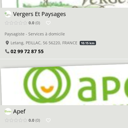
Vergers Et Paysages
0.0
0
Paysagiste - Services à domicile
Letang, PEILLAC, 56 56220, FRANCE
10.15 km
02 99 72 87 55
Apef
0.0
0