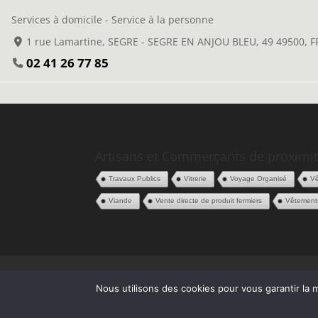
Services à domicile - Service à la personne
1 rue Lamartine, SEGRE - SEGRE EN ANJOU BLEU, 49 49500,
02 41 26 77 85
Artisans et Commerçants de proximit
Travaux Publics
Vitrerie
Voyage Organisé
V
Viande
Vente directe de produit fermiers
Vêtement
Politique de confidentialité
CGV
Espace
Nous utilisons des cookies pour vous garantir la m
| Une création
P2ID
© 2020
|
Mentions légale