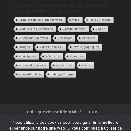
Artisans et Commerçants de proximité
secteur Redon et alentours
Vente directe de produit fermiers
vidéo
Travaux Publics
Vente neufs et occasions
Voyage Organisé
Viande
Vêtements Sportwear
Vétérinaire
Véhicules
voilages
Vins et Spiritueux
travaux graphiques
Vélux (pose)
Vêtements
Vérandas
Vêtements Hommes
vélos (vente
Vitrerie
Vitrerie-Miroiterie
Vidange,Curage
Politique de confidentialité
CGV
Espace Pros
Contact
Nous utilisons des cookies pour vous garantir la meilleure
expérience sur notre site web. Si vous continuez à utiliser ce