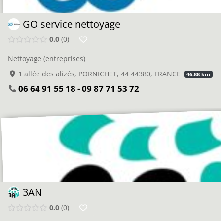
GO service nettoyage
0.0
0
Nettoyage (entreprises)
1 allée des alizés, PORNICHET, 44 44380, FRANCE
46.88 km
06 64 91 55 18 - 09 87 71 53 72
3AN
0.0
0