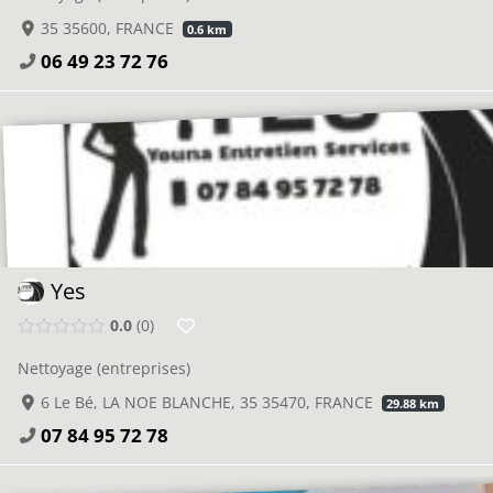
35 35600, FRANCE
0.6 km
06 49 23 72 76
Yes
0.0
0
Nettoyage (entreprises)
6 Le Bé, LA NOE BLANCHE, 35 35470, FRANCE
29.88 km
07 84 95 72 78