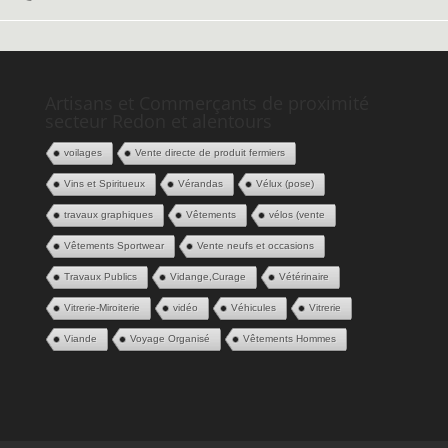
Artisans et Commerçants de proximité
secteur Redon et alentours
voilages
Vente directe de produit fermiers
Vins et Spiritueux
Vérandas
Vélux (pose)
travaux graphiques
Vêtements
vélos (vente
Vêtements Sportwear
Vente neufs et occasions
Travaux Publics
Vidange,Curage
Vétérinaire
Vitrerie-Miroiterie
vidéo
Véhicules
Vitrerie
Viande
Voyage Organisé
Vêtements Hommes