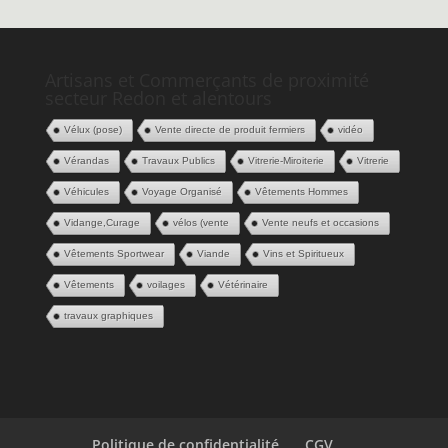
Artisans et Commerçants de proximité
secteur Redon et alentours
Vélux (pose)
Vente directe de produit fermiers
vidéo
Vérandas
Travaux Publics
Vitrerie-Miroiterie
Vitrerie
Véhicules
Voyage Organisé
Vêtements Hommes
Vidange,Curage
vélos (vente
Vente neufs et occasions
Vêtements Sportwear
Viande
Vins et Spiritueux
Vêtements
voilages
Vétérinaire
travaux graphiques
Politique de confidentialité
CGV