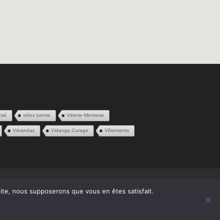
isé
vélos (vente
Vitrerie-Miroiterie
Vérandas
Vidange,Curage
Vêtements
 site, nous supposerons que vous en êtes satisfait.