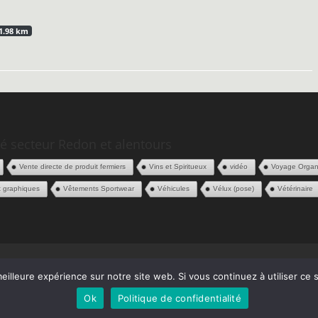
1.98 km
é secteur Redon et alentours
Vente directe de produit fermiers
Vins et Spiritueux
vidéo
Voyage Organ
x graphiques
Vêtements Sportwear
Véhicules
Vélux (pose)
Vétérinaire
 Pros
Contact
eilleure expérience sur notre site web. Si vous continuez à utiliser ce
Ok
Politique de confidentialité
s