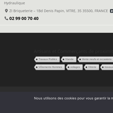
Hydraulique
ZI Briqueterie – 1Bd Denis Papin, VITRE, 35 35500, FRANCE
8
02 99 00 70 40
Artisans et Commerçants de proximit
Travaux Publics
Viande
Vente neufs et occasions
Vêtements Hommes
voilages
Vitrerie
travau
Politique de confidentialité
CGV
Espace
Nous utilisons des cookies pour vous garantir la m
| Une création
P2ID
© 2020
|
Mentions légale