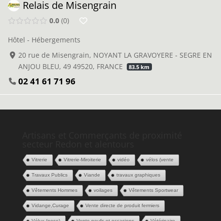
Relais de Misengrain
0.0
0
Hôtel - Hébergements
20 rue de Misengrain, NOYANT LA GRAVOYERE - SEGRE EN
ANJOU BLEU, 49 49520, FRANCE
83.5 km
02 41 61 71 96
Artisans et Commerçants de proximité
secteur Redon et alentours
Vitrerie
Vitrerie-Miroiterie
vidéo
vélos (vente
Travaux Publics
Viande
travaux graphiques
Vêtements Hommes
voilages
Vêtements Sportwear
Vidange,Curage
Vente directe de produit fermiers
Vélux (pose)
Vente neufs et occasions
Vétérinaire