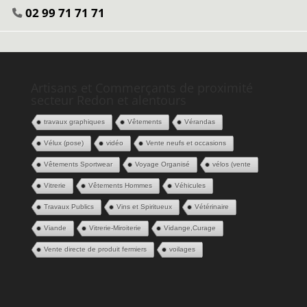
02 99 71 71 71
Artisans et Commerçants de proximité
secteur Redon et alentours
travaux graphiques
Vêtements
Vérandas
Vélux (pose)
vidéo
Vente neufs et occasions
Vêtements Sportwear
Voyage Organisé
vélos (vente
Vitrerie
Vêtements Hommes
Véhicules
Travaux Publics
Vins et Spiritueux
Vétérinaire
Viande
Vitrerie-Miroiterie
Vidange,Curage
Vente directe de produit fermiers
voilages