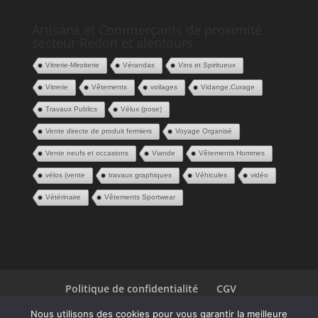
Artisans et Commerçants de proximité
secteur Redon et alentours
Vitrerie-Miroiterie
Vérandas
Vins et Spiritueux
Vitrerie
Vêtements
voilages
Vidange,Curage
Travaux Publics
Vélux (pose)
Vente directe de produit fermiers
Voyage Organisé
Vente neufs et occasions
Viande
Vêtements Hommes
vélos (vente
travaux graphiques
Véhicules
vidéo
Vétérinaire
Vêtements Sportwear
Politique de confidentialité
CGV
Espace Pros
Contact
Nous utilisons des cookies pour vous garantir la meilleure