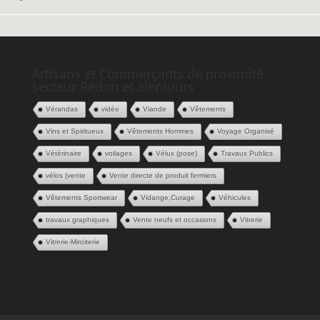
Artisans et Commerçants de proximité
secteur Redon et alentours
Vérandas
vidéo
Viande
Vêtements
Vins et Spiritueux
Vêtements Hommes
Voyage Organisé
Vétérinaire
voilages
Vélux (pose)
Travaux Publics
vélos (vente
Vente directe de produit fermiers
Vêtements Sportwear
Vidange,Curage
Véhicules
travaux graphiques
Vente neufs et occasions
Vitrerie
Vitrerie-Miroiterie