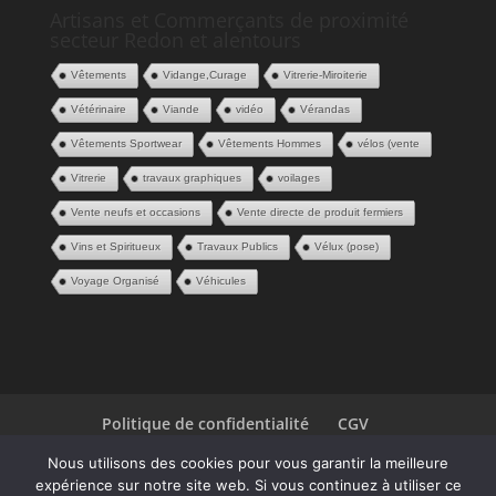
Artisans et Commerçants de proximité
secteur Redon et alentours
Vêtements
Vidange,Curage
Vitrerie-Miroiterie
Vétérinaire
Viande
vidéo
Vérandas
Vêtements Sportwear
Vêtements Hommes
vélos (vente
Vitrerie
travaux graphiques
voilages
Vente neufs et occasions
Vente directe de produit fermiers
Vins et Spiritueux
Travaux Publics
Vélux (pose)
Voyage Organisé
Véhicules
Politique de confidentialité
CGV
Espace Pros
Contact
Nous utilisons des cookies pour vous garantir la meilleure
expérience sur notre site web. Si vous continuez à utiliser ce