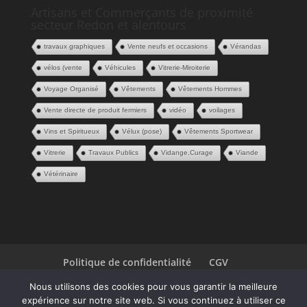
Artisans et Commerçants de proximité
secteur Redon et alentours
travaux graphiques
Vente neufs et occasions
Vérandas
vélos (vente
Véhicules
Vitrerie-Miroiterie
Voyage Organisé
Vêtements
Vêtements Hommes
Vente directe de produit fermiers
vidéo
voilages
Vins et Spiritueux
Vélux (pose)
Vêtements Sportwear
Vitrerie
Travaux Publics
Vidange,Curage
Viande
Vétérinaire
Politique de confidentialité
CGV
Espace Pros
Contact
Nous utilisons des cookies pour vous garantir la meilleure
expérience sur notre site web. Si vous continuez à utiliser ce