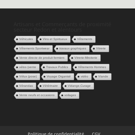
Artisans et Commerçants de proximité
secteur Redon et alentours
Véhicules
Vins et Spiritueux
Vêtements
Vêtements Sportwear
travaux graphiques
Vitrerie
Vente directe de produit fermiers
Vitrerie-Miroiterie
vélos (vente
Travaux Publics
Vêtements Hommes
Vélux (pose)
Voyage Organisé
vidéo
Viande
Vérandas
Vétérinaire
Vidange,Curage
Vente neufs et occasions
voilages
Politique de confidentialité
CGV