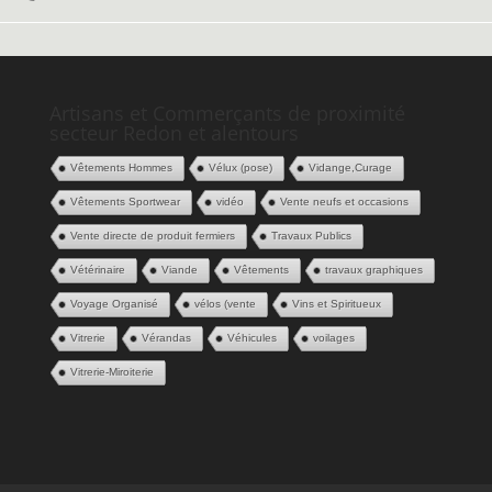
Artisans et Commerçants de proximité
secteur Redon et alentours
Vêtements Hommes
Vélux (pose)
Vidange,Curage
Vêtements Sportwear
vidéo
Vente neufs et occasions
Vente directe de produit fermiers
Travaux Publics
Vétérinaire
Viande
Vêtements
travaux graphiques
Voyage Organisé
vélos (vente
Vins et Spiritueux
Vitrerie
Vérandas
Véhicules
voilages
Vitrerie-Miroiterie