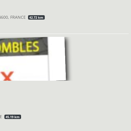
44600, FRANCE
42.72 km
CE
45.19 km