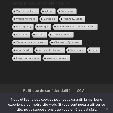
secteur Redon et alentours
Vins et Spiritueux
Vitrerie
Vétérinaire
Vitrerie-Miroiterie
Véhicules
Vidange,Curage
Vélux (pose)
voilages
Vente directe de produit fermiers
Vérandas
Viande
Travaux Publics
Vente neufs et occasions
Vêtements Sportwear
vélos (vente
Vêtements Hommes
Vêtements
vidéo
travaux graphiques
Voyage Organisé
Politique de confidentialité
CGV
Espace Pros
Contact
Nous utilisons des cookies pour vous garantir la meilleure
expérience sur notre site web. Si vous continuez à utiliser ce
| Une création
P2ID
© 2020
site, nous supposerons que vous en êtes satisfait.