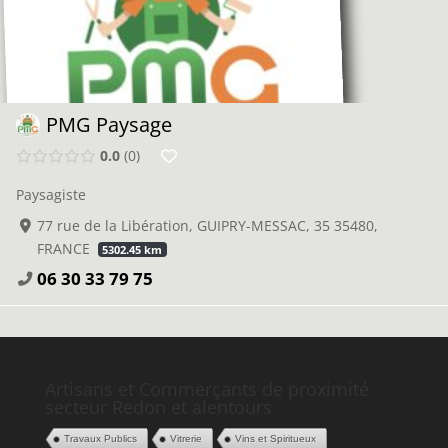
PMG Paysage
0.0
0
Paysagiste
77 rue de la Libération, GUIPRY-MESSAC, 35 35480,
FRANCE
5302.45 km
06 30 33 79 75
Artisans et Commerçants de proximité
secteur Redon et alentours
Travaux Publics
Vitrerie
Vins et Spiritueux