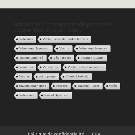
Artisans et Commerçants de proximité
secteur Redon et alentours
Véhicules
Vente directe de produit fermiers
Vêtements Sportwear
Viande
Vêtements Hommes
Voyage Organisé
Vélux (pose)
Vidange,Curage
Vérandas
Vêtements
Vente neufs et occasions
Vitrerie
vélos (vente
Vitrerie-Miroiterie
travaux graphiques
voilages
Travaux Publics
vidéo
Vétérinaire
Vins et Spiritueux
Politique de confidentialité
CGV