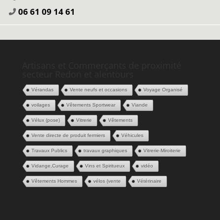
06 61 09 14 61
Artisans et Commerçants de proximité
secteur Redon et alentours
Vérandas
Vente neufs et occasions
Voyage Organisé
voilages
Vêtements Sportwear
Viande
Vélux (pose)
Vitrerie
Vêtements
Vente directe de produit fermiers
Véhicules
Travaux Publics
travaux graphiques
Vitrerie-Miroiterie
Vidange,Curage
Vins et Spiritueux
vidéo
Vêtements Hommes
vélos (vente
Vétérinaire