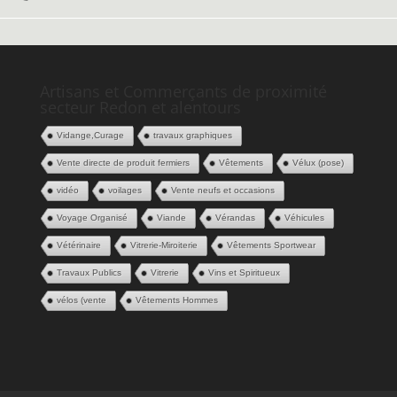
Artisans et Commerçants de proximité
secteur Redon et alentours
Vidange,Curage
travaux graphiques
Vente directe de produit fermiers
Vêtements
Vélux (pose)
vidéo
voilages
Vente neufs et occasions
Voyage Organisé
Viande
Vérandas
Véhicules
Vétérinaire
Vitrerie-Miroiterie
Vêtements Sportwear
Travaux Publics
Vitrerie
Vins et Spiritueux
vélos (vente
Vêtements Hommes