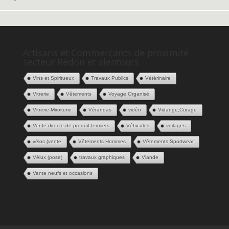
Artisans et Commerçants de proximité
secteur Redon et alentours
Vins et Spiritueux
Travaux Publics
Vétérinaire
Vitrerie
Vêtements
Voyage Organisé
Vitrerie-Miroiterie
Vérandas
vidéo
Vidange,Curage
Vente directe de produit fermiers
Véhicules
voilages
vélos (vente
Vêtements Hommes
Vêtements Sportwear
Vélux (pose)
travaux graphiques
Viande
Vente neufs et occasions