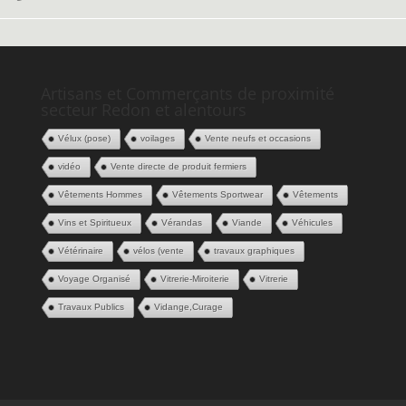
Artisans et Commerçants de proximité
secteur Redon et alentours
Vélux (pose)
voilages
Vente neufs et occasions
vidéo
Vente directe de produit fermiers
Vêtements Hommes
Vêtements Sportwear
Vêtements
Vins et Spiritueux
Vérandas
Viande
Véhicules
Vétérinaire
vélos (vente
travaux graphiques
Voyage Organisé
Vitrerie-Miroiterie
Vitrerie
Travaux Publics
Vidange,Curage