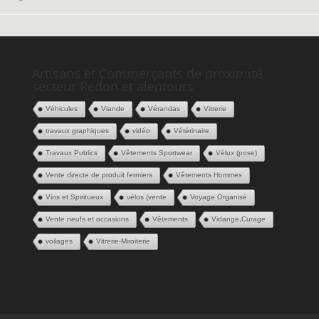
Artisans et Commerçants de proximité
secteur Redon et alentours
Véhicules
Viande
Vérandas
Vitrerie
travaux graphiques
vidéo
Vétérinaire
Travaux Publics
Vêtements Sportwear
Vélux (pose)
Vente directe de produit fermiers
Vêtements Hommes
Vins et Spiritueux
vélos (vente
Voyage Organisé
Vente neufs et occasions
Vêtements
Vidange,Curage
voilages
Vitrerie-Miroiterie