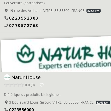
Couverture (entreprises)
19 rue des Artisans, VITRE, 35 35500, FRANCE
82.54 km
02 23 55 23 03
07 78 57 27 63
Natur House
0.0
0
Diététiques : produits biologiques
3 boulevard Louis Giroux, VITRE, 35 35500, FRANCE
82.63 km
0223556000