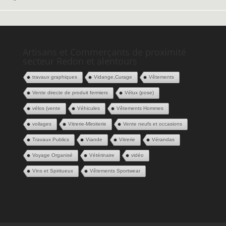
Artisans et Commerçants de proximité
secteur Redon et alentours
travaux graphiques
Vidange,Curage
Vêtements
Vente directe de produit fermiers
Vélux (pose)
vélos (vente
Véhicules
Vêtements Hommes
voilages
Vitrerie-Miroiterie
Vente neufs et occasions
Travaux Publics
Viande
Vitrerie
Vérandas
Voyage Organisé
Vétérinaire
vidéo
Vins et Spiritueux
Vêtements Sportwear